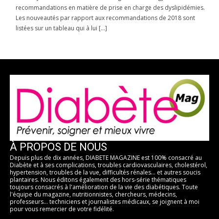
recommandations en matière de prise en charge des dyslipidémies.
Les nouveautés par rapport aux recommandations de 2018 sont
listées sur un tableau qui à lui […]
À PROPOS DE NOUS
Depuis plus de dix années, DIABETE MAGAZINE est 100% consacré au
Diabète et à ses complications, troubles cardiovasculaires, cholestérol,
hypertension, troubles de la vue, difficultés rénales... et autres soucis
plantaires. Nous éditons également des hors-série thématiques
toujours consacrés à l'amélioration de la vie des diabétiques. Toute
l'équipe du magazine, nutritionnistes, chercheurs, médecins,
professeurs... techniciens et journalistes médicaux, se joignent à moi
pour vous remercier de votre fidélité.