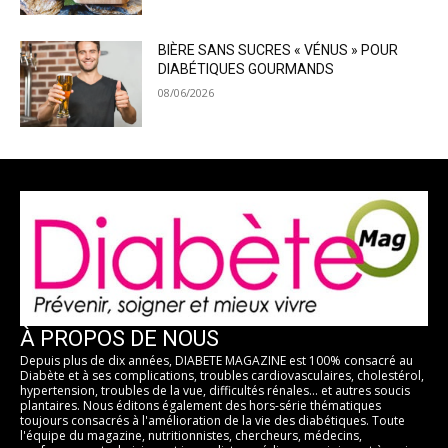
BIÈRE SANS SUCRES « VÉNUS » POUR
DIABÉTIQUES GOURMANDS
08/06/2026
À PROPOS DE NOUS
Depuis plus de dix années, DIABETE MAGAZINE est 100% consacré au
Diabète et à ses complications, troubles cardiovasculaires, cholestérol,
hypertension, troubles de la vue, difficultés rénales... et autres soucis
plantaires. Nous éditons également des hors-série thématiques
toujours consacrés à l'amélioration de la vie des diabétiques. Toute
l'équipe du magazine, nutritionnistes, chercheurs, médecins,