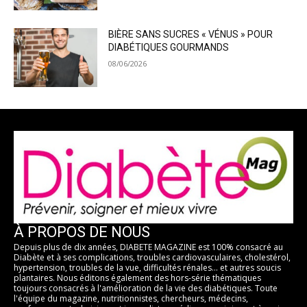
BIÈRE SANS SUCRES « VÉNUS » POUR
DIABÉTIQUES GOURMANDS
08/06/2026
À PROPOS DE NOUS
Depuis plus de dix années, DIABETE MAGAZINE est 100% consacré au
Diabète et à ses complications, troubles cardiovasculaires, cholestérol,
hypertension, troubles de la vue, difficultés rénales... et autres soucis
plantaires. Nous éditons également des hors-série thématiques
toujours consacrés à l'amélioration de la vie des diabétiques. Toute
l'équipe du magazine, nutritionnistes, chercheurs, médecins,