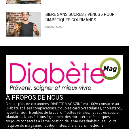
BIÈRE SANS SUCRES « VÉNUS » POUR
DIABÉTIQUES GOURMANDS
08/06/2026
À PROPOS DE NOUS
Depuis plus de dix années, DIABETE MAGAZINE est 100% consacré au
Diabète et à ses complications, troubles cardiovasculaires, cholestérol,
hypertension, troubles de la vue, difficultés rénales... et autres soucis
plantaires. Nous éditons également des hors-série thématiques
toujours consacrés à l'amélioration de la vie des diabétiques. Toute
l'équipe du magazine, nutritionnistes, chercheurs, médecins,