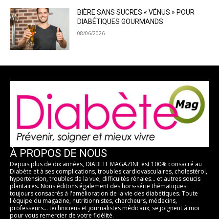
BIÈRE SANS SUCRES « VÉNUS » POUR
DIABÉTIQUES GOURMANDS
08/06/2026
À PROPOS DE NOUS
Depuis plus de dix années, DIABETE MAGAZINE est 100% consacré au
Diabète et à ses complications, troubles cardiovasculaires, cholestérol,
hypertension, troubles de la vue, difficultés rénales... et autres soucis
plantaires. Nous éditons également des hors-série thématiques
toujours consacrés à l'amélioration de la vie des diabétiques. Toute
l'équipe du magazine, nutritionnistes, chercheurs, médecins,
professeurs... techniciens et journalistes médicaux, se joignent à moi
pour vous remercier de votre fidélité.