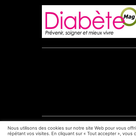
br
© Diabète Magazine 2026
Nous utilisons des cookies sur notre site Web pour vous offr
répétant vos visites. En cliquant sur « Tout accepter », vous