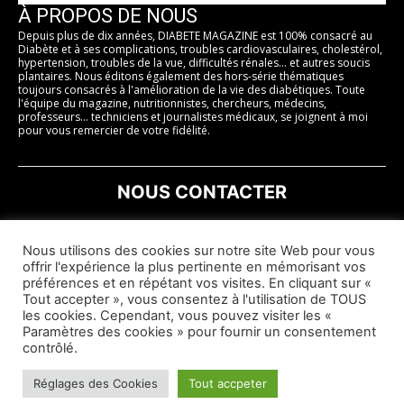
À PROPOS DE NOUS
Depuis plus de dix années, DIABETE MAGAZINE est 100% consacré au
Diabète et à ses complications, troubles cardiovasculaires, cholestérol,
hypertension, troubles de la vue, difficultés rénales... et autres soucis
plantaires. Nous éditons également des hors-série thématiques
toujours consacrés à l'amélioration de la vie des diabétiques. Toute
l'équipe du magazine, nutritionnistes, chercheurs, médecins,
professeurs... techniciens et journalistes médicaux, se joignent à moi
pour vous remercier de votre fidélité.
NOUS CONTACTER
br
PAR COURRIER :
JSF - 125 rue Henri Barbusse 92110 CLICHY
Nous utilisons des cookies sur notre site Web pour vous
offrir l'expérience la plus pertinente en mémorisant vos
préférences et en répétant vos visites. En cliquant sur «
PAR MAIL :
contact@diabetemagazine.fr
Tout accepter », vous consentez à l'utilisation de TOUS
les cookies. Cependant, vous pouvez visiter les «
Paramètres des cookies » pour fournir un consentement
contrôlé.
© Diabète Magazine 2026
Réglages des Cookies
Tout accpeter
Lire les conditions Générales de vente