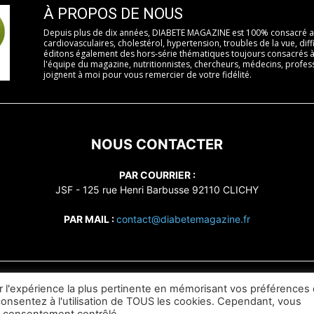
À PROPOS DE NOUS
Depuis plus de dix années, DIABETE MAGAZINE est 100% consacré au
cardiovasculaires, cholestérol, hypertension, troubles de la vue, diffi
éditons également des hors-série thématiques toujours consacrés à 
l'équipe du magazine, nutritionnistes, chercheurs, médecins, profess
joignent à moi pour vous remercier de votre fidélité.
NOUS CONTACTER
PAR COURRIER :
JSF - 125 rue Henri Barbusse 92110 CLICHY
PAR MAIL :
contact@diabetemagazine.fr
ir l'expérience la plus pertinente en mémorisant vos préférences 
 consentez à l'utilisation de TOUS les cookies. Cependant, vous