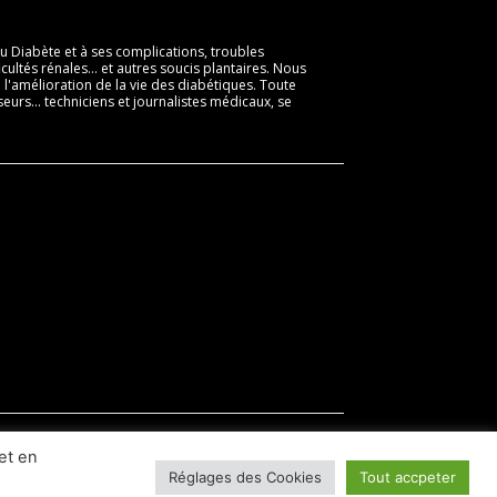
 Diabète et à ses complications, troubles
cultés rénales... et autres soucis plantaires. Nous
l'amélioration de la vie des diabétiques. Toute
eurs... techniciens et journalistes médicaux, se
et en
Lire les conditions Générales de vente
Réglages des Cookies
Tout accpeter