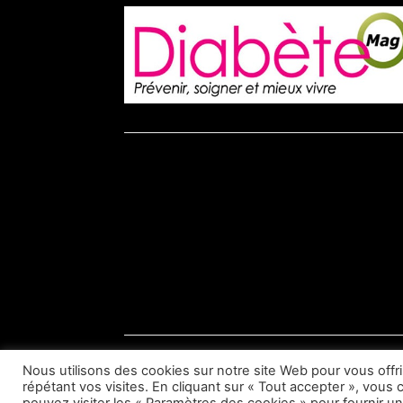
br
© Diabète Magazine 2026
Nous utilisons des cookies sur notre site Web pour vous offr
répétant vos visites. En cliquant sur « Tout accepter », vous